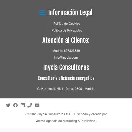
Información Legal
Politica de Cookies
Política de Privacidad
Atención al Cliente:
Madrid:
657823889
info@inycia.com
Inycia Consultores
Consultoria eficiencia energetica
C/ Hermosilla 48,1º Dcha, 28001 Madrid.
· © 2026
Inycia Consultores S.L.
· Diseñado y creado por
VeeMe Agencia de Marketing & Publicidad
·